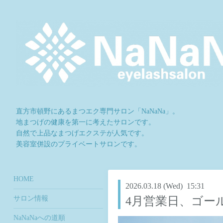
直方市頓野にあるまつエク専門サロン「NaNaNa」。
地まつげの健康を第一に考えたサロンです。
自然で上品なまつげエクステが人気です。
美容室併設のプライベートサロンです。
HOME
2026.03.18 (Wed) 15:31
サロン情報
4月営業日、ゴー
NaNaNaへの道順