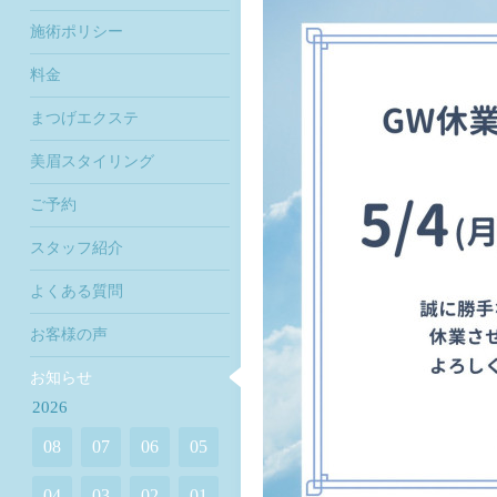
施術ポリシー
料金
まつげエクステ
美眉スタイリング
ご予約
スタッフ紹介
よくある質問
お客様の声
お知らせ
2026
08
07
06
05
04
03
02
01