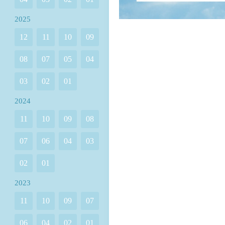
2025
12
11
10
09
08
07
05
04
03
02
01
2024
11
10
09
08
07
06
04
03
02
01
2023
11
10
09
07
06
04
02
01