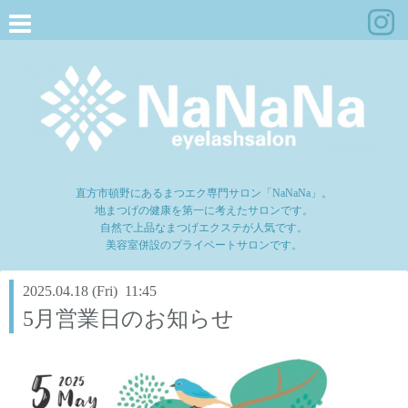
直方市頓野にあるまつエク専門サロン「NaNaNa」。
地まつげの健康を第一に考えたサロンです。
自然で上品なまつげエクステが人気です。
美容室併設のプライベートサロンです。
2025.04.18 (Fri) 11:45
5月営業日のお知らせ