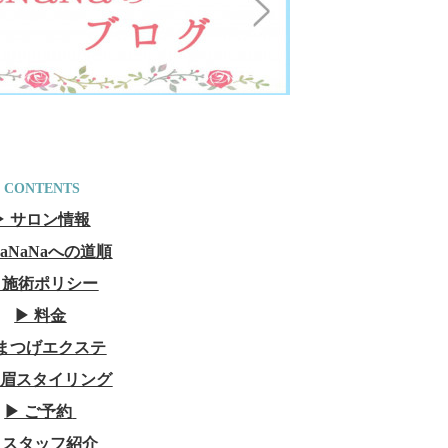
CONTENTS
▶︎ サロン情報
 NaNaNaへの道順
︎ 施術ポリシー
▶︎ 料金
︎ まつげエクステ
美眉スタイリング
▶︎ ご予約
︎ スタッフ紹介