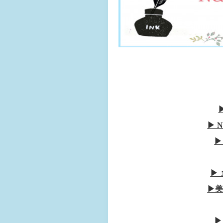
▶︎
▶
▶
▶︎
▶