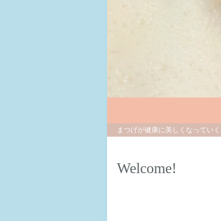
まつげが健康に美しくなっていく
美容師免許保持スタッフ・美容所
Welcome!