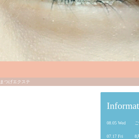
まつげエクステ
登録サロン
Informat
08.05 Wed
ご
07.17 Fri
8