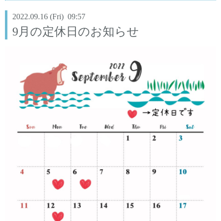
2022.09.16 (Fri) 09:57
9月の定休日のお知らせ