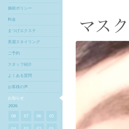
施術ポリシー
料金
まつげエクステ
美眉スタイリング
ご予約
スタッフ紹介
よくある質問
お客様の声
お知らせ
2026
08
07
06
05
04
03
02
01