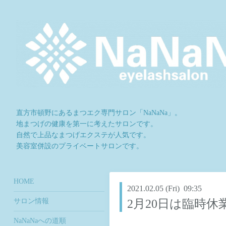
直方市頓野にあるまつエク専門サロン「NaNaNa」。
地まつげの健康を第一に考えたサロンです。
自然で上品なまつげエクステが人気です。
美容室併設のプライベートサロンです。
HOME
2021.02.05 (Fri) 09:35
サロン情報
2月20日は臨時
NaNaNaへの道順