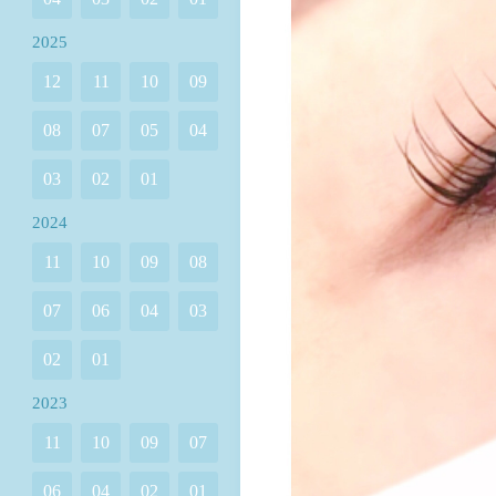
2025
12
11
10
09
08
07
05
04
03
02
01
2024
11
10
09
08
07
06
04
03
02
01
2023
11
10
09
07
06
04
02
01